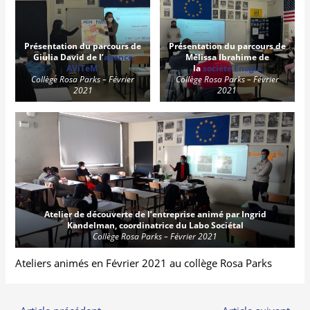
Présentation du parcours de
Présentation du parcours de
Giulia David de l’
agence
Mélissa Ibrahime de
AViTeM
la
société Enogia
Collège Rosa Parks – Février
Collège Rosa Parks – Février
2021
2021
Atelier de découverte de l’entreprise animé par Ingrid
Kandelman, coordinatrice du Labo Sociétal
Collège Rosa Parks – Février 2021
Ateliers animés en Février 2021 au collège Rosa Parks