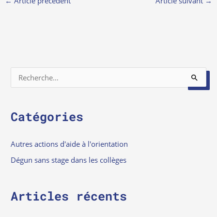
←
Article précédent
Article suivant
→
R
e
c
Catégories
h
e
Autres actions d'aide à l'orientation
r
Dégun sans stage dans les collèges
c
h
e
Articles récents
r