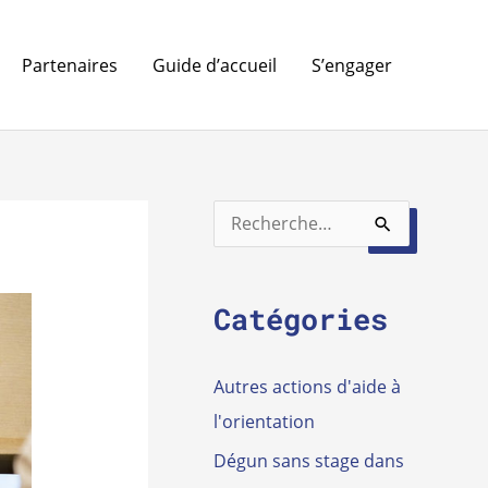
Partenaires
Guide d’accueil
S’engager
R
e
c
Catégories
h
e
Autres actions d'aide à
r
l'orientation
c
Dégun sans stage dans
h