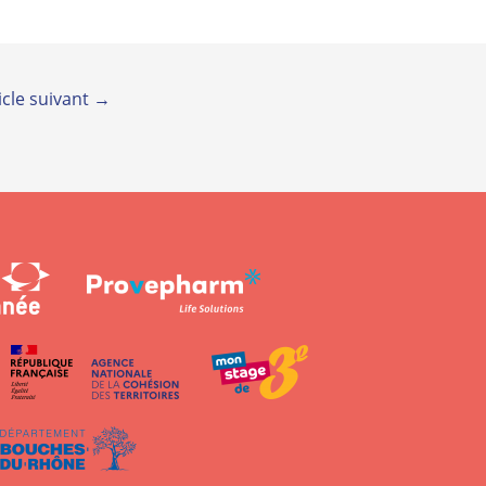
icle suivant
→