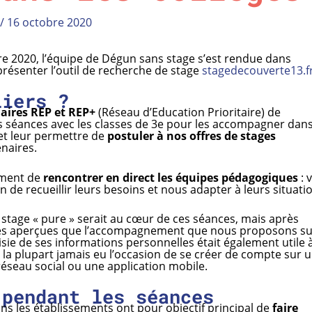
/
16 octobre 2020
e 2020, l’équipe de Dégun sans stage s’est rendue dans
présenter l’outil de recherche de stage
stagedecouverte13.f
liers ?
aires REP et REP+
(Réseau d’Education Prioritaire) de
 séances avec les classes de 3e pour les accompagner dans
 et leur permettre de
postuler à nos offres de stages
naires.
ement de
rencontrer en direct les équipes pédagogiques
: v
n de recueillir leurs besoins et nous adapter à leurs situati
stage « pure » serait au cœur de ces séances, mais après
s aperçues que l’accompagnement que nous proposons sur
isie de ses informations personnelles était également utile 
r la plupart jamais eu l’occasion de se créer de compte sur 
éseau social ou une application mobile.
 pendant les séances
s les établissements ont pour objectif principal de
faire