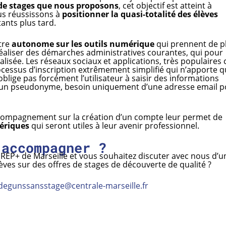
s de stages que nous proposons
, cet objectif est atteint à
us réussissons à
positionner la quasi-totalité des élèves
tants plus tard.
être
autonome sur les outils numérique
qui prennent de p
réaliser des démarches administratives courantes, qui pour
lisée. Les réseaux sociaux et applications, très populaires 
ocessus d’inscription extrêmement simplifié qui n’apporte 
oblige pas forcément l’utilisateur à saisir des informations
 d’un pseudonyme, besoin uniquement d’une adresse email 
ccompagnement sur la création d’un compte leur permet de
ériques
qui seront utiles à leur avenir professionnel.
 accompagner ?
REP+ de Marseille et vous souhaitez discuter avec nous d’u
èves sur des offres de stages de découverte de qualité ?
degunssansstage@centrale-marseille.fr