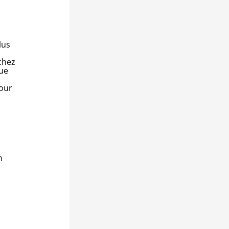
lus
chez
que
pour
n